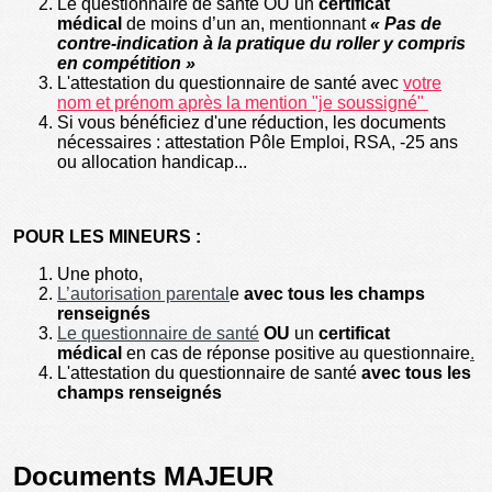
Le questionnaire de santé OU un
certificat
médical
de moins d’un an, mentionnant
« Pas de
contre-indication à la pratique du roller y compris
en compétition »
L'attestation du questionnaire de santé avec
votre
nom et prénom après la mention "je soussigné"
Si vous bénéficiez d'une réduction, les documents
nécessaires : attestation Pôle Emploi, RSA, -25 ans
ou allocation handicap...
POUR LES MINEURS :
Une photo,
L’autorisation parental
e
avec tous les champs
renseignés
Le questionnaire de santé
OU
un
certificat
médical
en cas de réponse positive au questionnaire
.
L'attestation du questionnaire de santé
avec tous les
champs renseignés
Documents MAJEUR